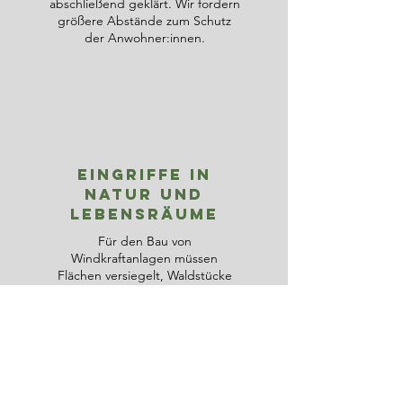
abschließend geklärt. Wir fordern
größere Abstände zum Schutz
der Anwohner:innen.
eingriffe in
natur und
lebensräume
Für den Bau von
Windkraftanlagen müssen
Flächen versiegelt, Waldstücke
gerodet oder Lebensräume
zerschnitten werden. Das betrifft
nicht nur Tiere und Pflanzen,
sondern auch das lokale
Ökosystem. In Zeiten des
Artensterbens und Klimawandels
darf dies nicht leichtfertig